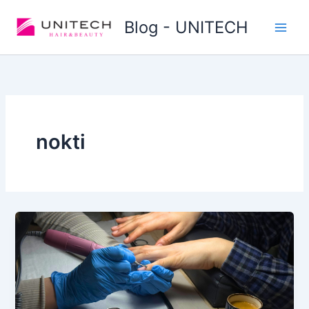
Skip
Blog - UNITECH
to
content
nokti