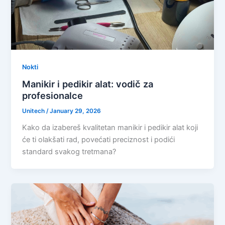
Nokti
Manikir i pedikir alat: vodič za
profesionalce
Unitech
/
January 29, 2026
Kako da izabereš kvalitetan manikir i pedikir alat koji
će ti olakšati rad, povećati preciznost i podići
standard svakog tretmana?