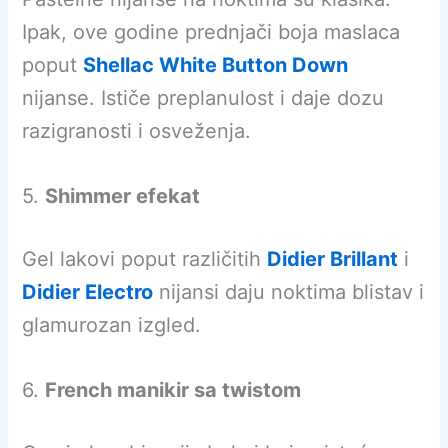
Ipak, ove godine prednjači boja maslaca
poput
Shellac White Button Down
nijanse. Ističe preplanulost i daje dozu
razigranosti i osveženja.
5.
Shimmer efekat
Gel lakovi poput različitih
Didier
Brillant
i
Didier Electro
nijansi daju noktima blistav i
glamurozan izgled.
6.
French manikir sa twistom