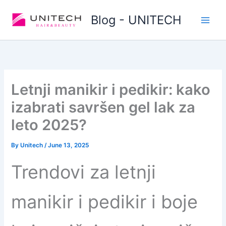
Skip
Blog - UNITECH
to
content
Letnji manikir i pedikir: kako
izabrati savršen gel lak za
leto 2025?
By
Unitech
/
June 13, 2025
Trendovi za letnji
manikir i pedikir i boje