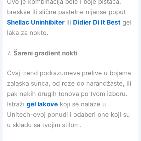
Ovo je kombinacija bele i boje pistaća,
breskve ili slične pastelne nijanse poput
Shellac Uninhibiter
ili
Didier Di It Best
gel
laka za nokte.
7.
Šareni gradient nokti
Ovaj trend podrazumeva prelive u bojama
zalaska sunca, od roze do narandžaste, ili
pak nekih drugih tonova po tvom izboru.
Istraži
gel lakove
koji se nalaze u
Unitech-ovoj ponudi i odaberi one koji su
u skladu sa tvojim stilom.