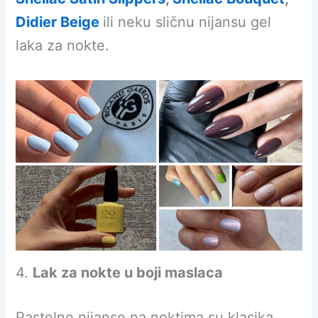
Didier Beige
ili neku sličnu nijansu gel
laka za nokte.
4.
Lak za nokte u boji maslaca
Pastelne nijanse na noktima su klasika.