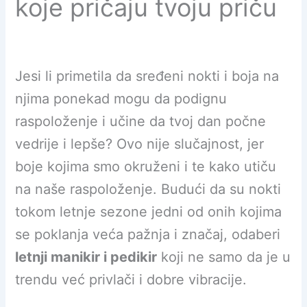
koje pričaju tvoju priču
Jesi li primetila da sređeni nokti i boja na
njima ponekad mogu da podignu
raspoloženje i učine da tvoj dan počne
vedrije i lepše? Ovo nije slučajnost, jer
boje kojima smo okruženi i te kako utiču
na naše raspoloženje. Budući da su nokti
tokom letnje sezone jedni od onih kojima
se poklanja veća pažnja i značaj, odaberi
letnji manikir i pedikir
koji ne samo da je u
trendu već privlači i dobre vibracije.