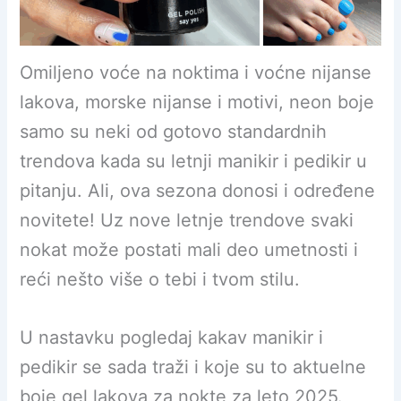
Omiljeno voće na noktima i voćne nijanse
lakova, morske nijanse i motivi, neon boje
samo su neki od gotovo standardnih
trendova kada su letnji manikir i pedikir u
pitanju. Ali, ova sezona donosi i određene
novitete! Uz nove letnje trendove svaki
nokat može postati mali deo umetnosti i
reći nešto više o tebi i tvom stilu.
U nastavku pogledaj kakav manikir i
pedikir se sada traži i koje su to aktuelne
boje gel lakova za nokte za leto 2025.