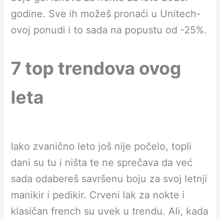
godine. Sve ih možeš pronaći u Unitech-
ovoj ponudi i to sada na popustu od -25%.
7 top trendova ovog
leta
Iako zvanično leto još nije počelo, topli
dani su tu i ništa te ne sprečava da već
sada odabereš savršenu boju za svoj letnji
manikir i pedikir. Crveni lak za nokte i
klasičan french su uvek u trendu. Ali, kada