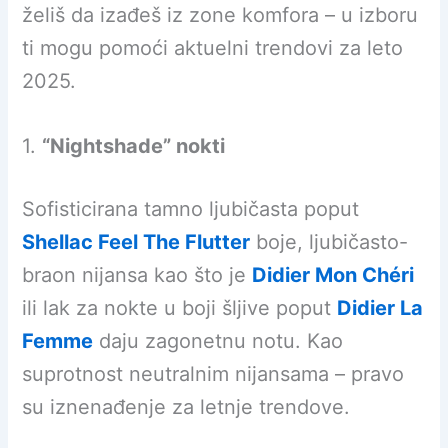
želiš da izađeš iz zone komfora – u izboru
ti mogu pomoći aktuelni trendovi za leto
2025.
1.
“Nightshade” nokti
Sofisticirana tamno ljubičasta poput
Shellac Feel The Flutter
boje, ljubičasto-
braon nijansa kao što je
Didier Mon Chéri
ili lak za nokte u boji šljive poput
Didier La
Femme
daju zagonetnu notu. Kao
suprotnost neutralnim nijansama – pravo
su iznenađenje za letnje trendove.