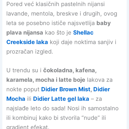
Pored već klasičnih pastelnih nijansi
lavande, mentola, breskve i drugih, ovog
leta se posebno ističe najsvetlija
baby
plava nijansa
kao što je
Shellac
Creekside laka
koji daje noktima sanjiv i
prozračan izgled.
U trendu su i
čokoladna, kafena,
karamela, mocha i latte boje
lakova za
nokte poput
Didier Brown Mist
,
Didier
Mocha
ili
Didier Latte gel laka
– za
najslađe leto do sada! Nosi ih samostalno
ili kombinuj kako bi stvorila “nude” ili
gradient efekat.