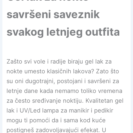
savršeni saveznik
svakog letnjeg outfita
Zašto svi vole i radije biraju gel lak za
nokte umesto klasičnih lakova? Zato što
su oni dugotrajni, postojani i savršeni za
letnje dane kada nemamo toliko vremena
za često sređivanje noktiju. Kvalitetan gel
lak i UV/Led lampa za manikir i pedikir
mogu ti pomoći da i sama kod kuće
postigneš zadovoljavajući efekat. U