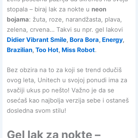
stopala – biraj lak za nokte u
neon
bojama
: žuta, roze, narandžasta, plava,
zelena, crvena… Takvi su npr. gel lakovi
Didier Vibrant Smile
,
Bora Bora
,
Energy
,
Brazilian
,
Too Hot
,
Miss Robot
.
Bez obzira na to za koji se trend odučiš
ovog leta, Unitech u svojoj ponudi ima za
svačiji ukus po nešto! Važno je da se
osećaš kao najbolja verzija sebe i ostaneš
dosledna svom stilu!
Gel lak za nokte –