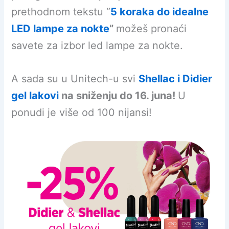
prethodnom tekstu “
5 koraka do idealne
LED lampe za nokte
”
možeš pronaći
savete za izbor led lampe za nokte.
A sada su u Unitech-u svi
Shellac i Didier
gel lakovi
na sniženju do 16. juna!
U
ponudi je više od 100 nijansi!