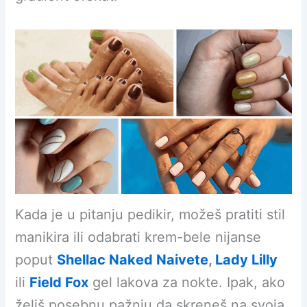
Kada je u pitanju pedikir, možeš pratiti stil
manikira ili odabrati krem-bele nijanse
poput
Shellac Naked Naivete
,
Lady Lilly
ili
Field Fox
gel lakova za nokte. Ipak, ako
želiš posebnu pažnju da skreneš na svoja