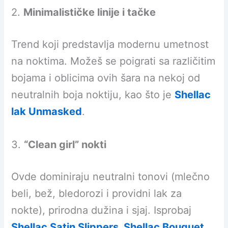
2.
Minimalističke linije i tačke
Trend koji predstavlja modernu umetnost
na noktima. Možeš se poigrati sa različitim
bojama i oblicima ovih šara na nekoj od
neutralnih boja noktiju, kao što je
Shellac
lak Unmasked
.
3.
“Clean girl” nokti
Ovde dominiraju neutralni tonovi (mlečno
beli, bež, bledorozi i providni lak za
nokte), prirodna dužina i sjaj. Isprobaj
Shellac Satin Slippers
,
Shellac Bouquet
,