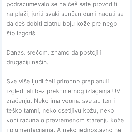
podrazumevalo se da ćeš sate provoditi
na plaži, juriti svaki sunčan dan i nadati se
da ćeš dobiti zlatnu boju kože pre nego
što izgoriš.
Danas, srećom, znamo da postoji i
drugačiji način.
Sve više ljudi želi prirodno preplanuli
izgled, ali bez prekomernog izlaganja UV
zračenju. Neko ima veoma svetao ten i
teško tamni, neko osetljivu kožu, neko
vodi računa o prevremenom starenju kože
i pigmentacijama. A neko jednostavno ne