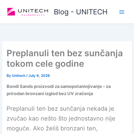
Skip
Blog - UNITECH
to
content
Preplanuli ten bez sunčanja
tokom cele godine
By
Unitech
/
July 9, 2026
Bondi Sands proizvodi za samopotamnjivanje – za
prirodan bronzani izgled bez UV zračenja
Preplanuli ten bez sunčanja nekada je
zvučao kao nešto što jednostavno nije
moguće. Ako želiš bronzani ten,