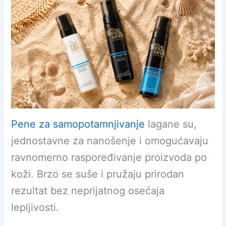
Pene za samopotamnjivanje
lagane su,
jednostavne za nanošenje i omogućavaju
ravnomerno raspoređivanje proizvoda po
koži. Brzo se suše i pružaju prirodan
rezultat bez neprijatnog osećaja
lepljivosti.