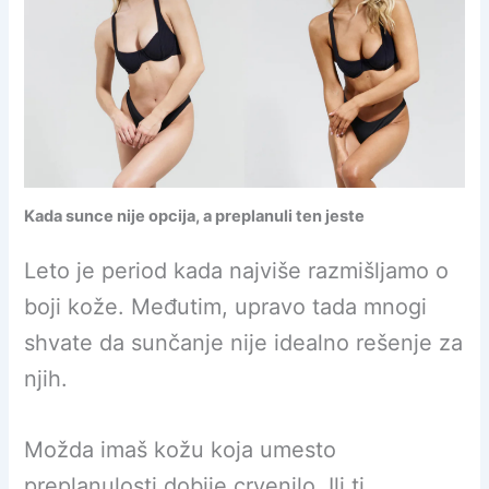
Kada sunce nije opcija, a preplanuli ten jeste
Leto je period kada najviše razmišljamo o
boji kože. Međutim, upravo tada mnogi
shvate da sunčanje nije idealno rešenje za
njih.
Možda imaš kožu koja umesto
preplanulosti dobije crvenilo. Ili ti