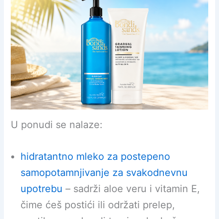
U ponudi se nalaze:
hidratantno mleko za postepeno
samopotamnjivanje za svakodnevnu
upotrebu
– sadrži aloe veru i vitamin E,
čime ćeš postići ili održati prelep,