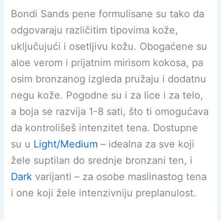
Bondi Sands pene formulisane su tako da
odgovaraju različitim tipovima kože,
uključujući i osetljivu kožu. Obogaćene su
aloe verom i prijatnim mirisom kokosa, pa
osim bronzanog izgleda pružaju i dodatnu
negu kože. Pogodne su i za lice i za telo,
a boja se razvija 1-8 sati, što ti omogućava
da kontrolišeš intenzitet tena. Dostupne
su u
Light/Medium
– idealna za sve koji
žele suptilan do srednje bronzani ten, i
Dark
varijanti – za osobe maslinastog tena
i one koji žele intenzivniju preplanulost.