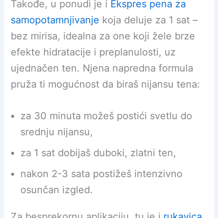
Takođe, u ponudi je i
Ekspres pena za
samopotamnjivanje
koja deluje za 1 sat –
bez mirisa, idealna za one koji žele brze
efekte hidratacije i preplanulosti, uz
ujednačen ten. Njena napredna formula
pruža ti mogućnost da biraš nijansu tena:
za 30 minuta možeš postići svetlu do
srednju nijansu,
za 1 sat dobijaš duboki, zlatni ten,
nakon 2-3 sata postižeš intenzivno
osunčan izgled.
Za besprekornu aplikaciju, tu je i
rukavica