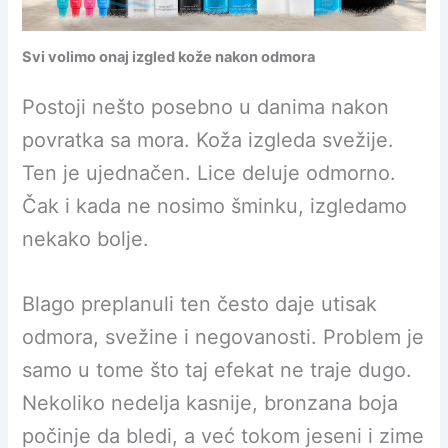
Svi volimo onaj izgled kože nakon odmora
Postoji nešto posebno u danima nakon
povratka sa mora. Koža izgleda svežije.
Ten je ujednačen. Lice deluje odmorno.
Čak i kada ne nosimo šminku, izgledamo
nekako bolje.
Blago preplanuli ten često daje utisak
odmora, svežine i negovanosti. Problem je
samo u tome što taj efekat ne traje dugo.
Nekoliko nedelja kasnije, bronzana boja
počinje da bledi, a već tokom jeseni i zime