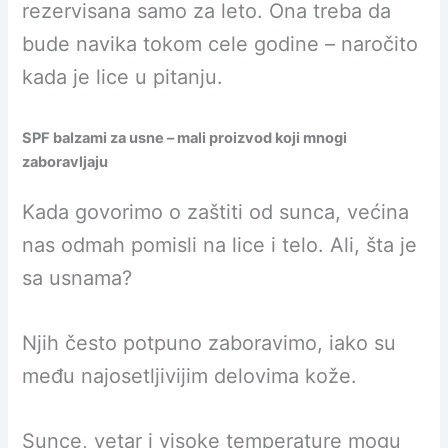
rezervisana samo za leto. Ona treba da
bude navika tokom cele godine – naročito
kada je lice u pitanju.
SPF balzami za usne – mali proizvod koji mnogi
zaboravljaju
Kada govorimo o zaštiti od sunca, većina
nas odmah pomisli na lice i telo. Ali, šta je
sa usnama?
Njih često potpuno zaboravimo, iako su
među najosetljivijim delovima kože.
Sunce, vetar i visoke temperature mogu