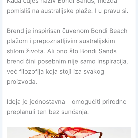
Kada čuješ naziv Bondi Sands, možda
pomisliš na australijske plaže. I u pravu si.
Brend je inspirisan čuvenom Bondi Beach
plažom i prepoznatljivim australijskim
stilom života. Ali ono što Bondi Sands
brend čini posebnim nije samo inspiracija,
već filozofija koja stoji iza svakog
proizvoda.
Ideja je jednostavna – omogućiti prirodno
preplanuli ten bez sunčanja.