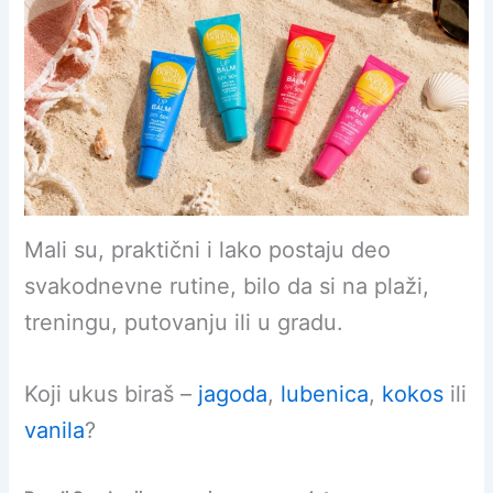
Mali su, praktični i lako postaju deo
svakodnevne rutine, bilo da si na plaži,
treningu, putovanju ili u gradu.
Koji ukus biraš –
jagoda
,
lubenica
,
kokos
ili
vanila
?