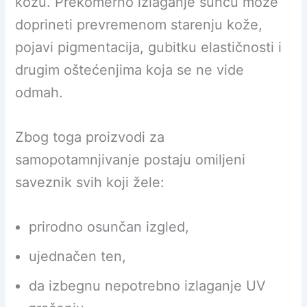
kožu. Prekomerno izlaganje suncu može
doprineti prevremenom starenju kože,
pojavi pigmentacija, gubitku elastičnosti i
drugim oštećenjima koja se ne vide
odmah.
Zbog toga proizvodi za
samopotamnjivanje postaju omiljeni
saveznik svih koji žele:
prirodno osunčan izgled,
ujednačen ten,
da izbegnu nepotrebno izlaganje UV