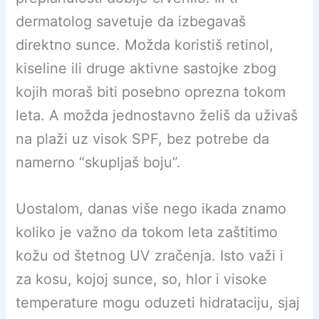
dermatolog savetuje da izbegavaš
direktno sunce. Možda koristiš retinol,
kiseline ili druge aktivne sastojke zbog
kojih moraš biti posebno oprezna tokom
leta. A možda jednostavno želiš da uživaš
na plaži uz visok SPF, bez potrebe da
namerno “skupljaš boju”.
Uostalom, danas više nego ikada znamo
koliko je važno da tokom leta zaštitimo
kožu od štetnog UV zračenja. Isto važi i
za kosu, kojoj sunce, so, hlor i visoke
temperature mogu oduzeti hidrataciju, sjaj