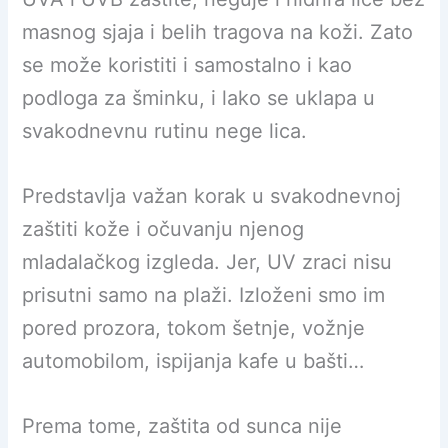
masnog sjaja i belih tragova na koži. Zato
se može koristiti i samostalno i kao
podloga za šminku, i lako se uklapa u
svakodnevnu rutinu nege lica.
Predstavlja važan korak u svakodnevnoj
zaštiti kože i očuvanju njenog
mladalačkog izgleda. Jer, UV zraci nisu
prisutni samo na plaži. Izloženi smo im
pored prozora, tokom šetnje, vožnje
automobilom, ispijanja kafe u bašti…
Prema tome, zaštita od sunca nije