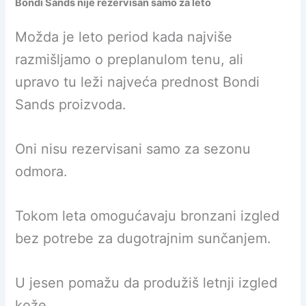
Bondi Sands nije rezervisan samo za leto
Možda je leto period kada najviše
razmišljamo o preplanulom tenu, ali
upravo tu leži najveća prednost Bondi
Sands proizvoda.
Oni nisu rezervisani samo za sezonu
odmora.
Tokom leta omogućavaju bronzani izgled
bez potrebe za dugotrajnim sunčanjem.
U jesen pomažu da produžiš letnji izgled
kože.