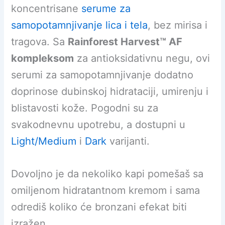
koncentrisane
serume za
samopotamnjivanje lica i tela
, bez mirisa i
tragova. Sa
Rainforest Harvest
™ AF
kompleksom
za antioksidativnu negu, ovi
serumi za samopotamnjivanje dodatno
doprinose dubinskoj hidrataciji, umirenju i
blistavosti kože. Pogodni su za
svakodnevnu upotrebu, a dostupni u
Light/Medium
i
Dark
varijanti.
Dovoljno je da nekoliko kapi pomešaš sa
omiljenom hidratantnom kremom i sama
odrediš koliko će bronzani efekat biti
izražen.