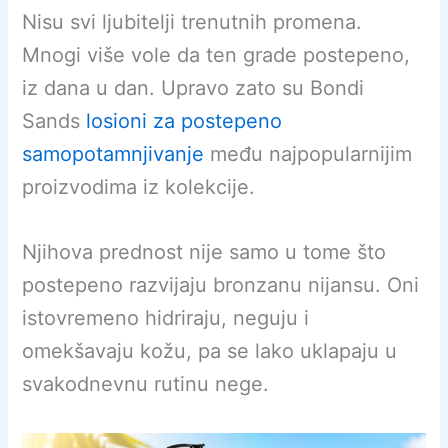
Nisu svi ljubitelji trenutnih promena.
Mnogi više vole da ten grade postepeno,
iz dana u dan. Upravo zato su Bondi
Sands
losioni za postepeno
samopotamnjivanje
među najpopularnijim
proizvodima iz kolekcije.
Njihova prednost nije samo u tome što
postepeno razvijaju bronzanu nijansu. Oni
istovremeno hidriraju, neguju i
omekšavaju kožu, pa se lako uklapaju u
svakodnevnu rutinu nege.