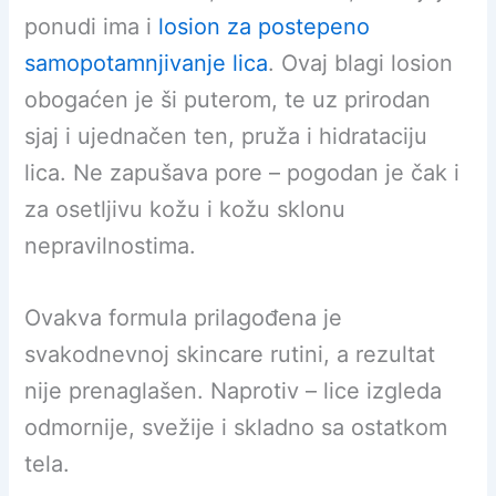
ponudi ima i
losion za postepeno
samopotamnjivanje lica
. Ovaj blagi losion
obogaćen je ši puterom, te uz prirodan
sjaj i ujednačen ten, pruža i hidrataciju
lica. Ne zapušava pore – pogodan je čak i
za osetljivu kožu i kožu sklonu
nepravilnostima.
Ovakva formula prilagođena je
svakodnevnoj skincare rutini, a rezultat
nije prenaglašen. Naprotiv – lice izgleda
odmornije, svežije i skladno sa ostatkom
tela.