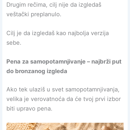
Drugim rečima, cilj nije da izgledaš
veštački preplanulo.
Cilj je da izgledaš kao najbolja verzija
sebe.
Pena za samopotamnjivanje – najbrži put
do bronzanog izgleda
Ako tek ulaziš u svet samopotamnjivanja,
velika je verovatnoća da će tvoj prvi izbor
biti upravo pena.