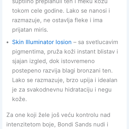
suptilno preplanuli ten i meku kožu
tokom cele godine. Lako se nanosi i
razmazuje, ne ostavlja fleke i ima
prijatan miris.
Skin Illuminator losion
– sa svetlucavim
pigmentima, pruža koži instant blistav i
sjajan izgled, dok istovremeno
postepeno razvija blagi bronzani ten.
Lako se razmazuje, brzo upija i idealan
je za svakodnevnu hidrataciju i negu
kože.
Za one koji žele još veću kontrolu nad
intenzitetom boje, Bondi Sands nudi i