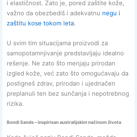
i elastičnost. Zato je, pored zaštite kože,
važno da obezbediš i adekvatnu
negu i
zaštitu kose tokom leta
.
U svim tim situacijama proizvodi za
samopotamnjivanje predstavljaju idealno
rešenje. Ne zato što menjaju prirodan
izgled kože, već zato što omogućavaju da
postigneš zdrav, prirodan i ujednačen
preplanuli ten bez sunčanja i nepotrebnog
rizika.
Bondi Sands – inspirisan australijskim načinom života