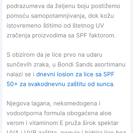
podrazumeva da željenu boju postižemo
pomoću samopotamnjivanja, dok kožu
istovremeno štitimo od štetnog UV
zračenja proizvodima sa SPF faktorom.
S obzirom da je lice prvo na udaru
sunčevih zraka, u Bondi Sands asortimanu
nalazi se i
dnevni losion za lice sa SPF
50+ za svakodnevnu zaštitu od sunca
.
Njegova lagana, nekomedogena i
vodootporna formula obogaćena aloe
verom i vitaminom E pruža širok spektar
UVA i UVB zaštite, neguje i hidrira lice bez