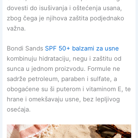
dovesti do isušivanja i oštećenja usana,
zbog čega je njihova zaštita podjednako
važna.
Bondi Sands
SPF 50+ balzami za usne
kombinuju hidrataciju, negu i zaštitu od
sunca u jednom proizvodu. Formule ne
sadrže petroleum, paraben i sulfate, a
obogaćene su ši puterom i vitaminom E, te
hrane i omekšavaju usne, bez lepljivog
osećaja.