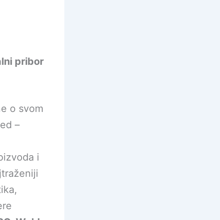
lni pribor
ine o svom
led –
oizvoda i
jtraženiji
ika,
ere