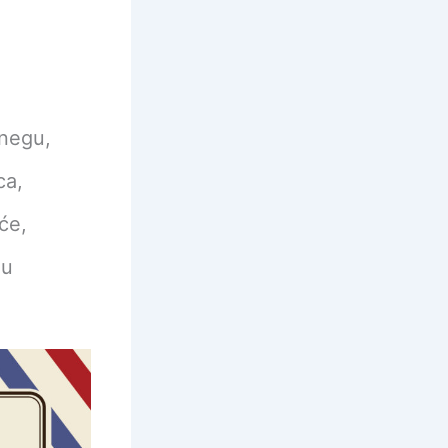
 negu,
ca,
će,
nu