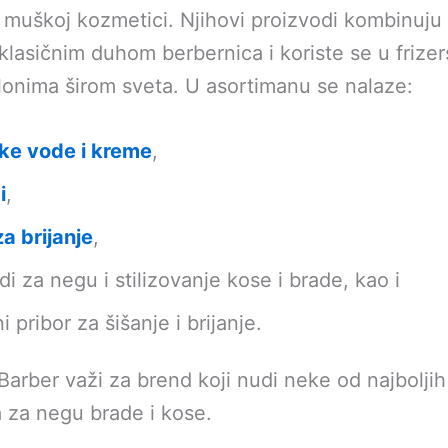
muškoj kozmetici. Njihovi proizvodi kombinuj
 klasičnim duhom berbernica i koriste se u frizer
lonima širom sveta. U asortimanu se nalaze:
ke vode i kreme
,
i
,
za brijanje
,
di za negu i stilizovanje kose i brade, kao i
 pribor za šišanje i brijanje.
arber važi za brend koji nudi neke od najboljih
 za negu brade i kose.