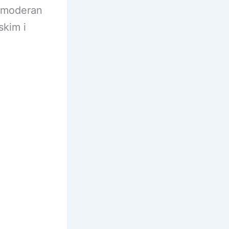
u moderan
skim i