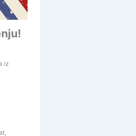
nju!
a iz
at,