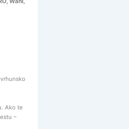
RO, Wahl,
a vrhunsko
u. Ako te
estu –