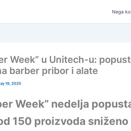
Nega ko
er Week” u Unitech-u: popust
a barber pribor i alate
ay 19, 2025
ber Week” nedelja popust
od 150 proizvoda sniženo 