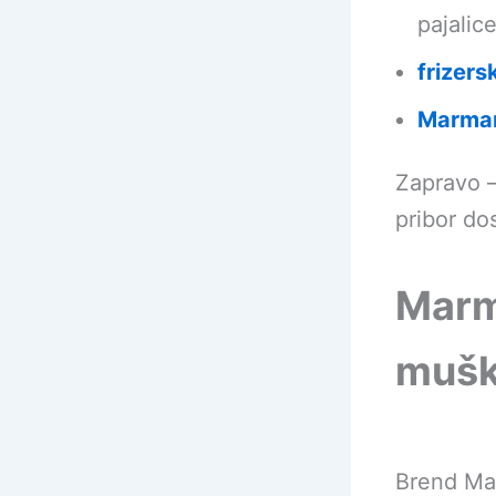
pajalice
frizers
Marmar
Zapravo –
pribor d
Marm
mušku
Brend Mar