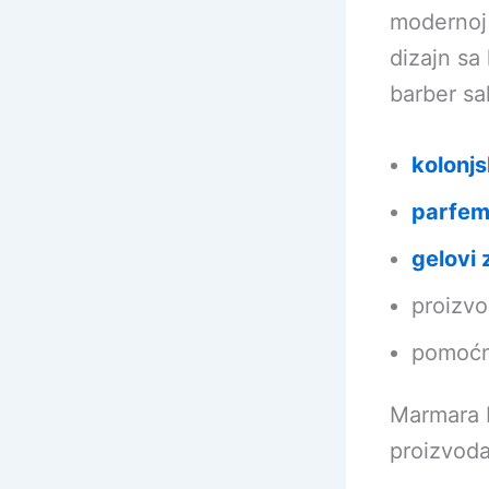
modernoj 
dizajn sa
barber sa
kolonjs
parfem
gelovi 
proizvo
pomoćni
Marmara B
proizvoda