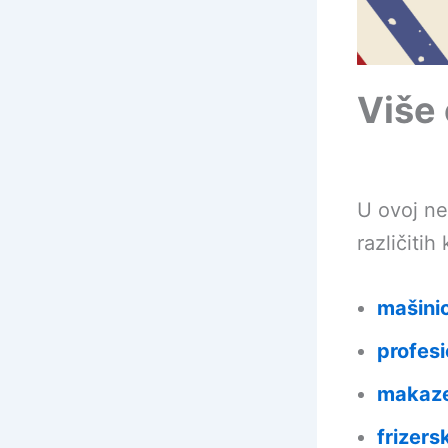
Više 
U ovoj ne
različitih
mašinic
profesi
makaze 
frizers