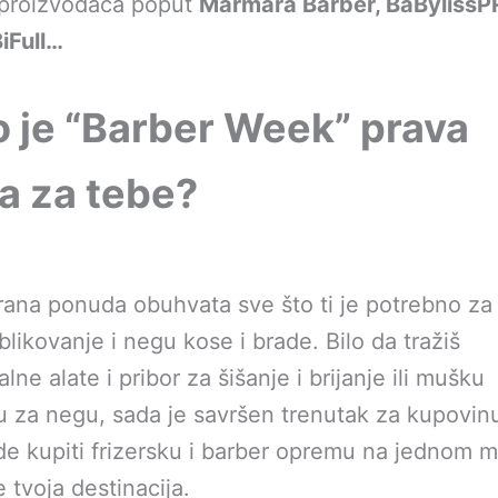
 proizvođača poput
Marmara Barber, BaBylissP
iFull…
o je “Barber Week” prava
ka za tebe?
irana ponuda obuhvata sve što ti je potrebno z
blikovanje i negu kose i brade. Bilo da tražiš
lne alate i pribor za šišanje i brijanje ili mušku
 za negu, sada je savršen trenutak za kupovin
e kupiti frizersku i barber opremu na jednom m
 tvoja destinacija.