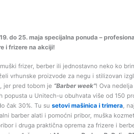
9. do 25. maja specijalna ponuda – profesiona
 i frizere na akciji!
i muški frizer, berber ili jednostavno neko ko br
 želi vrhunske proizvode za negu i stilizovan izg
, jer pred tobom je
“Barber week”
! Ova nedelja
ih popusta u Unitech-u obuhvata više od 150 pr
do čak 30%. Tu su
setovi mašinica i trimera
, na
alni barber alati i pomoćni pribor, muška kozmet
pribor i druga praktična oprema za frizere i berb