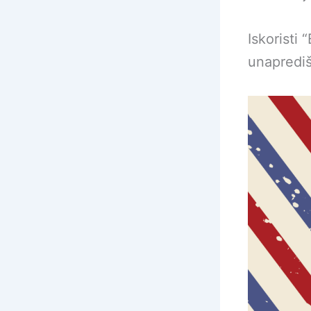
Iskoristi
unaprediš