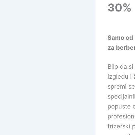
30%
Samo od 1
za berbere
Bilo da s
izgledu i
spremi se
specijaln
popuste 
profesion
frizerski 