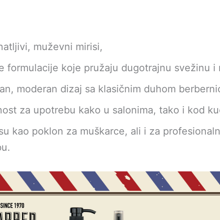
atljivi, muževni mirisi,
e formulacije koje pružaju dugotrajnu svežinu i
van, moderan dizaj sa klasičnim duhom berberni
nost za upotrebu kako u salonima, tako i kod ku
 su kao poklon za muškarce, ali i za profesional
bu.