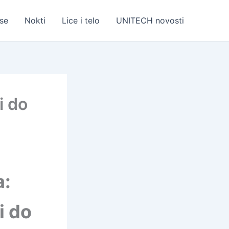
se
Nokti
Lice i telo
UNITECH novosti
i do
a:
i do