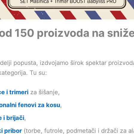
od 150 proizvoda na sniže
delji popusta, izdvojamo širok spektar proizvod
 kategorija. Tu su:
e i trimeri
za šišanje,
onalni fenovi za kosu
,
i brijači
,
ki pribor
(torbe, futrole, podmetači i držači za al