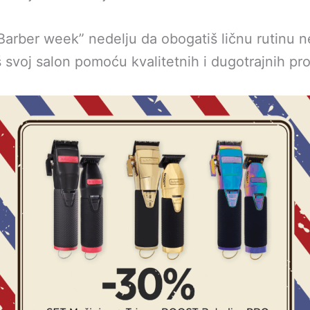
 “Barber week” nedelju da obogatiš ličnu rutinu ne
 svoj salon pomoću kvalitetnih i dugotrajnih pr