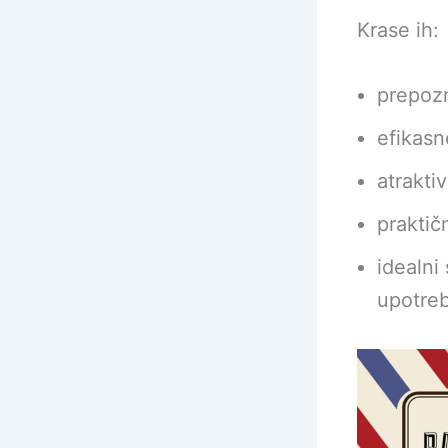
Krase ih:
prepozn
efikasn
atrakti
praktič
idealni
upotre