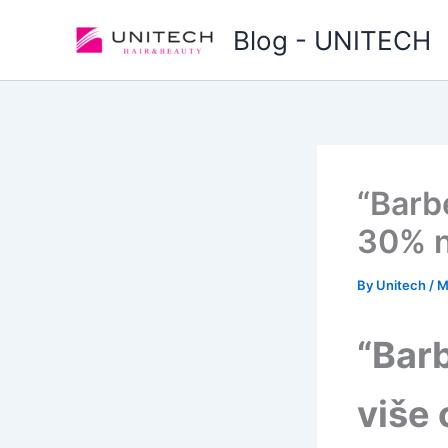
Skip
Blog - UNITECH
to
content
“Barb
30% n
By
Unitech
/
M
“Bar
više 