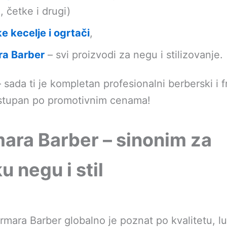
, četke i drugi)
ke kecelje i ogrtači
,
a Barber
– svi proizvodi za negu i stilizovanje.
 sada ti je kompletan profesionalni berberski i f
ostupan po promotivnim cenama!
ara Barber – sinonim za
 negu i stil
mara Barber globalno je poznat po kvalitetu, lu