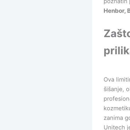
poznatih
Henbor, B
Zašt
prili
Ova limit
šišanje, o
profesiona
kozmetiku
zanima gd
Unitech je