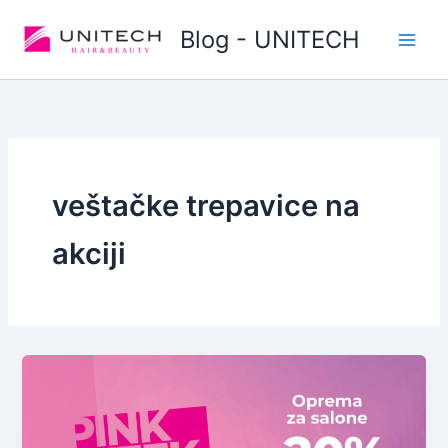
Skip
Blog - UNITECH
to
content
veštačke trepavice na
akciji