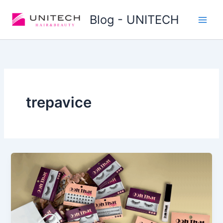
Skip
Blog - UNITECH
to
content
trepavice