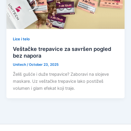
Lice i telo
Veštačke trepavice za savršen pogled
bez napora
Unitech
/
October 23, 2025
Želiš gušće i duže trepavice? Zaboravi na slojeve
maskare. Uz veštačke trepavice lako postižeš
volumen i glam efekat koji traje.