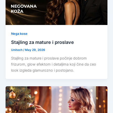
Nega kose
Stajling za mature i proslave
Unitech
/
May 29, 2026
Stajling za mature i proslave počinje dobrom
frizurom, glow efektom i detaljima koji čine da ceo
look izgleda glamurozno i postojano.