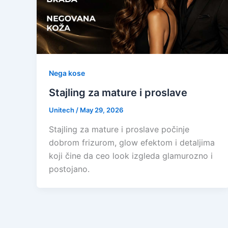
Nega kose
Stajling za mature i proslave
Unitech
/
May 29, 2026
Stajling za mature i proslave počinje
dobrom frizurom, glow efektom i detaljima
koji čine da ceo look izgleda glamurozno i
postojano.