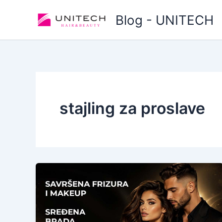
Skip
Blog - UNITECH
to
content
stajling za proslave