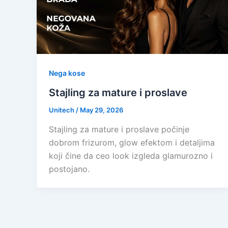
Nega kose
Stajling za mature i proslave
Unitech
/
May 29, 2026
Stajling za mature i proslave počinje
dobrom frizurom, glow efektom i detaljima
koji čine da ceo look izgleda glamurozno i
postojano.