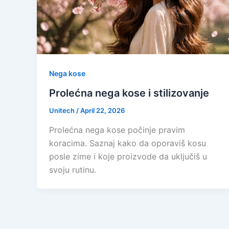
Nega kose
Prolećna nega kose i stilizovanje
Unitech
/
April 22, 2026
Prolećna nega kose počinje pravim
koracima. Saznaj kako da oporaviš kosu
posle zime i koje proizvode da uključiš u
svoju rutinu.