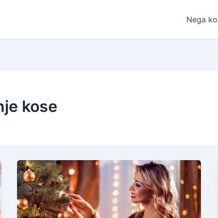
Nega ko
nje kose