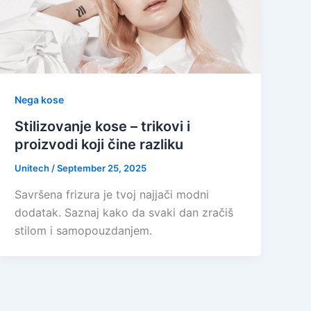
Nega kose
Stilizovanje kose – trikovi i
proizvodi koji čine razliku
Unitech
/
September 25, 2025
Savršena frizura je tvoj najjači modni
dodatak. Saznaj kako da svaki dan zračiš
stilom i samopouzdanjem.