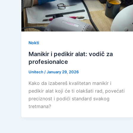
Nokti
Manikir i pedikir alat: vodič za
profesionalce
Unitech
/
January 29, 2026
Kako da izabereš kvalitetan manikir i
pedikir alat koji će ti olakšati rad, povećati
preciznost i podići standard svakog
tretmana?