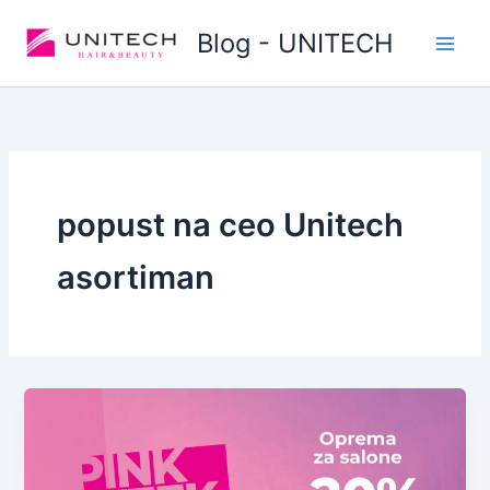
Skip
Blog - UNITECH
to
content
popust na ceo Unitech
asortiman