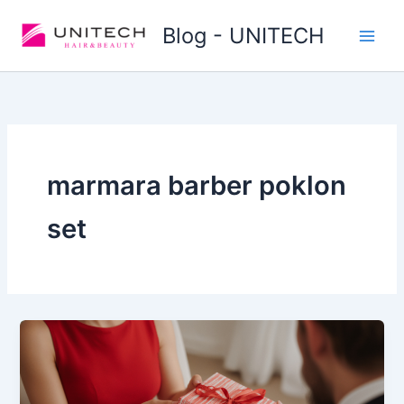
Skip
Blog - UNITECH
to
content
marmara barber poklon
set