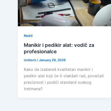
Nokti
Manikir i pedikir alat: vodič za
profesionalce
Unitech
/
January 29, 2026
Kako da izabereš kvalitetan manikir i
pedikir alat koji će ti olakšati rad, povećati
preciznost i podići standard svakog
tretmana?