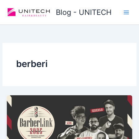
Skip
Blog - UNITECH
to
content
berberi