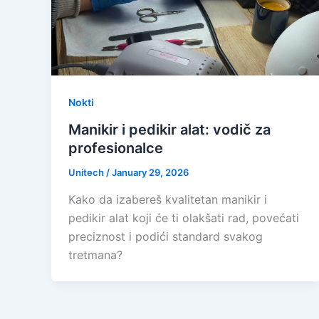
Nokti
Manikir i pedikir alat: vodič za
profesionalce
Unitech
/
January 29, 2026
Kako da izabereš kvalitetan manikir i
pedikir alat koji će ti olakšati rad, povećati
preciznost i podići standard svakog
tretmana?